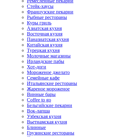
Ремесленные пекарни
Стейк-хаусы
Французские пекарни
Рыбные рестораны
Куры гриль
Азиатская кухня
Восточная кухня
Паназиатская кухня
Китайская кухня
Турецкая кухня
Молочные магазины
Ирландские пабы
Хот-доги
Мороженое джелато
Семейные кафе
Итальянские рестораны
Жареное мороженое
Винные бары
Coffee to go
Бельгийские пекарни
Вок-лапша
Узбекская кухня
Вьетнамская кухня
Блинные
Грузинские рестораны