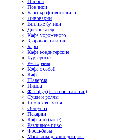
Пироги
Пончики
Бары крафтового пива
Пивоварни
Винные бутики
Доставка еды
Кафе мороженого
Здоровое питание
Бары
Кафе-кондитерские
Бургерные
Рестораны
Кофе с собой
Кафе
Шаверма
Пицца
Фастфуд (быстрое питание)
Суши и роллы
Японская кухня
Общепит
Пекарни
Кофейни (кофе)
Разливное пиво
Фреш-бары
Магазины для кондитеров