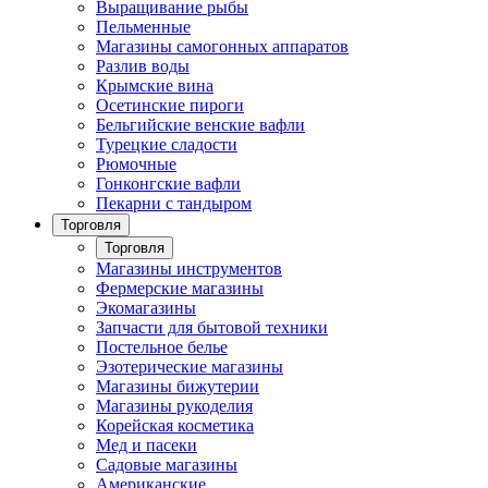
Выращивание рыбы
Пельменные
Магазины самогонных аппаратов
Разлив воды
Крымские вина
Осетинские пироги
Бельгийские венские вафли
Турецкие сладости
Рюмочные
Гонконгские вафли
Пекарни с тандыром
Торговля
Торговля
Магазины инструментов
Фермерские магазины
Экомагазины
Запчасти для бытовой техники
Постельное белье
Эзотерические магазины
Магазины бижутерии
Магазины рукоделия
Корейская косметика
Мед и пасеки
Садовые магазины
Американские