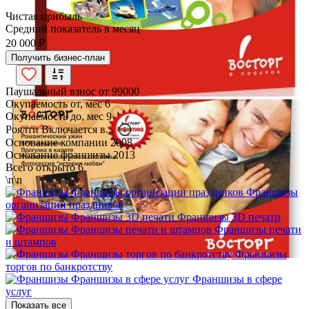
Чистая прибыль
Средний показатель в месяц
20 000 ₽
Получить бизнес-план
Паушальный взнос от
99000
Окупаемость от, мес
6
Окупаемость до, мес
9
Роялти
Включается в...
Основание компании
2008
Основание франшизы
2013
Всего открыто
6
\n\n
Франшизы
организации праздников
Франшизы 3D печати
Франшизы печати
и штампов
Франшизы
торгов по банкротству
Франшизы в сфере
услуг
Показать все