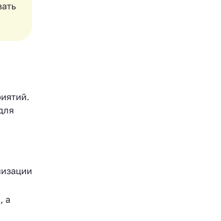
вать
риятий.
для
низации
, а