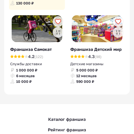
130 000 ₽
Франшизы бань-бочек
Франшиза Самокат
Франшиза Детский мир
4.2
4.3
(122)
(98)
Службы доставки
Детские магазины
1 000 000 ₽
5 000 000 ₽
6 месяцев
12 месяцев
10 000 ₽
590 000 ₽
Франшизы гибкого кирпича
Каталог франшиз
Рейтинг франшиз
Франшизы автошкол