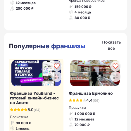
Аренда повербанков
12 месяцев
159 000 ₽
200 000 ₽
4 месяца
80 000 ₽
Франшизы бетонных
заводов
Показать
Популярные франшизы
все
Франшизы дома быта
Франшиза YouBrand -
Франшиза Ермолино
готовый онлайн-бизнес
4.4
(96)
на Авито
Продукты
5.0
(64)
1 000 000 ₽
Франшизы строительства
Логистика
12 месяцев
90 000 ₽
каркасных домов
70 000 ₽
1 месяц