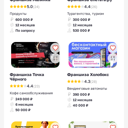
Франшизы домов
5.0
4.4
(24)
(26)
престарелых
Продукты
Турагентства, туризм
600 000 ₽
300 000 ₽
12 месяцев
12 месяцев
По запросу
530 000 ₽
Франшизы строительства
домов из СИП-панелей
Франшиза Точка
Франшиза Холобокс
Чёрного
4.3
(28)
4.4
(23)
Вендинговые автоматы
Кофе самообслуживания
390 000 ₽
Франшизы баз и домов
249 000 ₽
12 месяцев
отдыха
6 месяцев
40 000 ₽
50 000 ₽