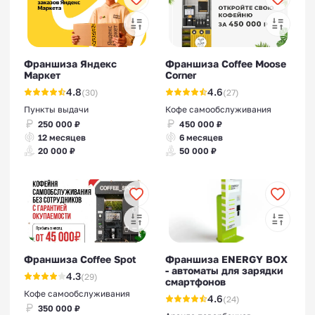
Франшизы производства
модульных домов
Франшиза Яндекс
Франшиза Coffee Moose
Маркет
Corner
4.8
4.6
(30)
(27)
Пункты выдачи
Кофе самообслуживания
250 000 ₽
450 000 ₽
12 месяцев
6 месяцев
Франшизы строительства
20 000 ₽
50 000 ₽
бань
Франшиза Coffee Spot
Франшизы производства
Франшиза ENERGY BOX
- автоматы для зарядки
4.3
фасадных панелей
(29)
смартфонов
Кофе самообслуживания
4.6
(24)
350 000 ₽