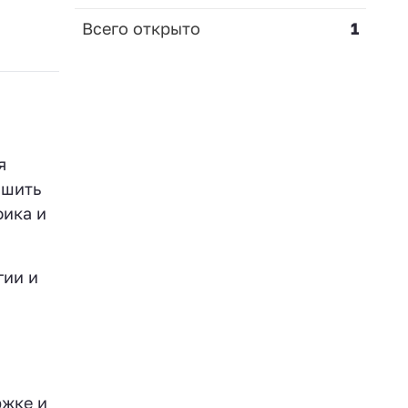
Всего открыто
1
я
чшить
фика и
гии и
ржке и