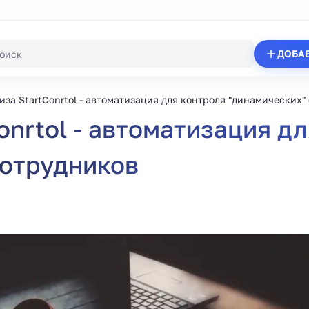
ДОБА
за StartConrtol - автоматизация для контроля "динамических"
nrtol - автоматизация д
сотрудников