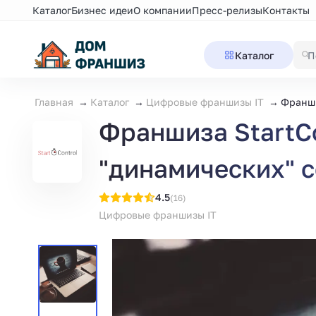
Каталог
Бизнес идеи
О компании
Пресс-релизы
Контакты
Каталог
Главная
Каталог
Цифровые франшизы IT
Франши
Франшиза StartCo
"динамических" 
4.5
(16)
Цифровые франшизы IT