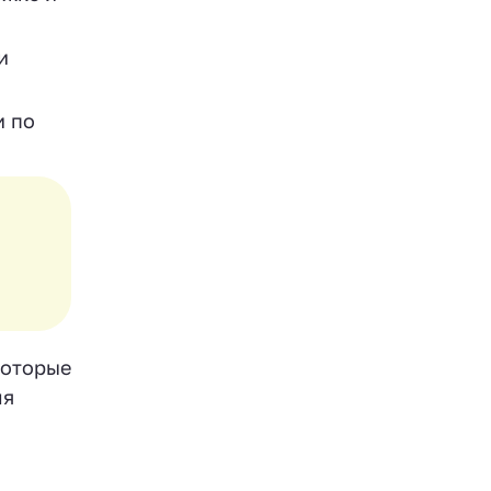
и
и по
которые
ля