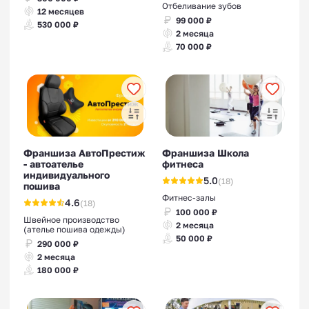
Отбеливание зубов
12 месяцев
99 000 ₽
530 000 ₽
2 месяца
70 000 ₽
Франшизы ремонта под
ключ
Франшиза АвтоПрестиж
Франшиза Школа
- автоателье
фитнеса
индивидуального
5.0
(18)
пошива
Фитнес-залы
Франшизы для маленького
4.6
(18)
100 000 ₽
города
Швейное производство
2 месяца
(ателье пошива одежды)
50 000 ₽
290 000 ₽
2 месяца
180 000 ₽