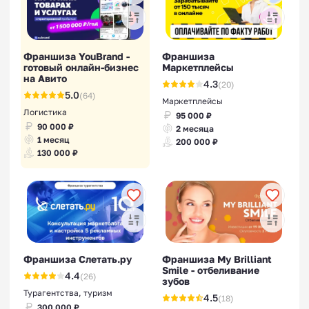
Франшиза YouBrand -
Франшиза
готовый онлайн-бизнес
Маркетплейсы
Франшизы строительства
на Авито
4.3
(20)
бань
5.0
(64)
Маркетплейсы
Логистика
95 000 ₽
90 000 ₽
2 месяца
1 месяц
200 000 ₽
130 000 ₽
Франшизы производства
фасадных панелей
Франшиза Слетать.ру
Франшиза My Brilliant
Smile - отбеливание
4.4
(26)
зубов
Турагентства, туризм
4.5
(18)
Франшизы в сфере услуг
300 000 ₽