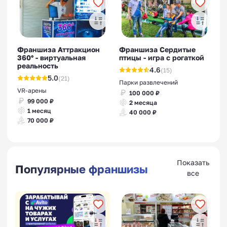
Франшизы для малого
бизнеса
Франшиза Аттракцион
Франшиза Сердитые
360° - виртуальная
птицы - игра с рогаткой
реальность
4.6
(15)
5.0
(21)
Парки развлечений
VR-арены
100 000 ₽
99 000 ₽
2 месяца
1 месяц
40 000 ₽
70 000 ₽
Показать
Популярные франшизы
все