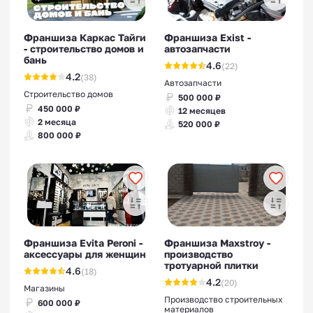
Франшиза Каркас Тайги
Франшиза Exist -
- строительство домов и
автозапчасти
Франшизы аксессуаров для
бань
4.6
(22)
телефонов
4.2
(38)
Автозапчасти
Строительство домов
500 000 ₽
450 000 ₽
12 месяцев
2 месяца
520 000 ₽
800 000 ₽
Франшизы гибкого кирпича
Франшиза Evita Peroni -
Франшиза Maxstroy -
аксессуары для женщин
производство
тротуарной плитки
4.6
(18)
Франшизы гибкого камня,
4.2
(20)
Магазины
термопанели
Производство строительных
600 000 ₽
материалов