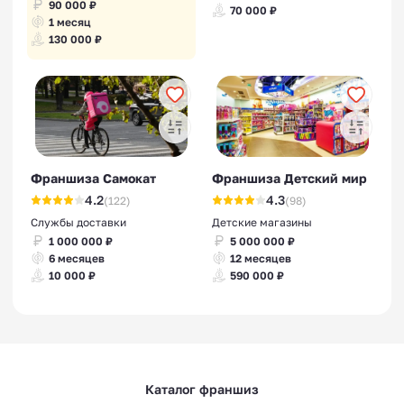
90 000 ₽
70 000 ₽
1 месяц
Франшизы производства
130 000 ₽
воды
Франшизы гибкого камня,
Франшиза Самокат
Франшиза Детский мир
термопанели
4.2
4.3
(122)
(98)
Службы доставки
Детские магазины
1 000 000 ₽
5 000 000 ₽
6 месяцев
12 месяцев
10 000 ₽
590 000 ₽
Франшизы искусственного
камня
Каталог франшиз