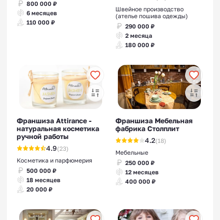
800 000 ₽
Швейное производство
6 месяцев
(ателье пошива одежды)
110 000 ₽
290 000 ₽
2 месяца
180 000 ₽
Франшизы производства
мыла
Франшиза Attirance -
Франшиза Мебельная
натуральная косметика
фабрика Столплит
Франшизы производства
ручной работы
4.2
жидкого мыла
(18)
4.9
(23)
Мебельные
Косметика и парфюмерия
250 000 ₽
500 000 ₽
12 месяцев
18 месяцев
400 000 ₽
20 000 ₽
Франшизы производства
столов