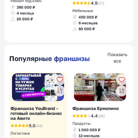
Ремонт под ключ
4.9
(17)
Франшизы разлив воды
390 000 ₽
Мебельные
4 месяца
450 000 ₽
20 000 ₽
6 месяцев
60 000 ₽
Франшизы очистки воды
Показать
Популярные франшизы
все
Франшизы поверки
счетчиков воды
Франшиза YouBrand -
Франшиза Ермолино
готовый онлайн-бизнес
4.4
(96)
на Авито
Продукты
5.0
(64)
1 000 000 ₽
Логистика
12 месяцев