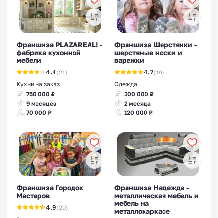
Франшиза PLAZAREAL! -
Франшиза Шерстянки -
фабрика кухонной
шерстяные носки и
мебели
варежки
Франшизы производства
4.4
4.7
(21)
(19)
красок
Кухни на заказ
Одежда
750 000 ₽
300 000 ₽
9 месяцев
2 месяца
70 000 ₽
120 000 ₽
Франшизы производства
прицепов
Франшиза Городок
Франшиза Надежда -
Мастеров
металлическая мебель и
мебель на
4.9
(20)
металлокаркасе