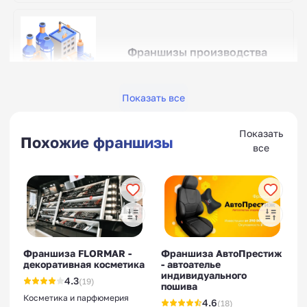
Франшизы производства
моющих средств
Показать все
Показать
Похожие франшизы
все
Франшизы производства
фасадных панелей
Франшиза FLORMAR -
Франшиза АвтоПрестиж
декоративная косметика
- автоателье
Франшизы производства
индивидуального
4.3
(19)
туалетной бумаги
пошива
Косметика и парфюмерия
4.6
(18)