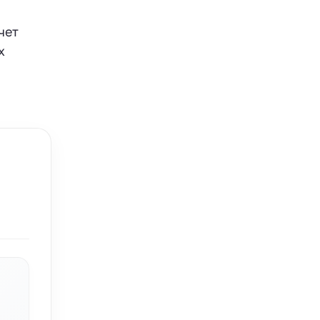
чет
х