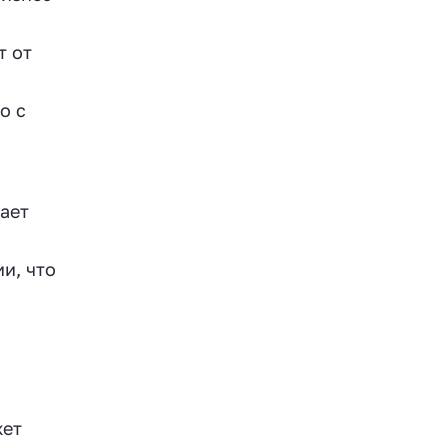
т от
о с
ает
и, что
жет