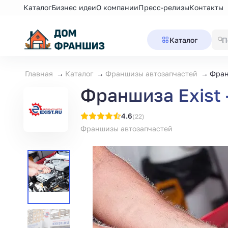
Каталог
Бизнес идеи
О компании
Пресс-релизы
Контакты
Каталог
Главная
Каталог
Франшизы автозапчастей
Фран
Франшиза Exist 
4.6
(22)
Франшизы автозапчастей