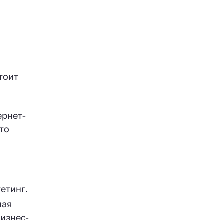
тоит
ернет-
то
етинг.
чая
бизнес-