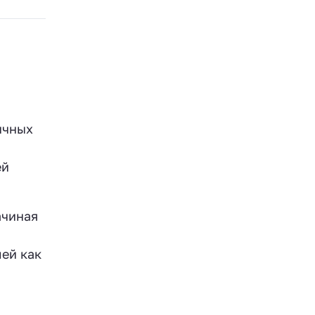
ичных
ей
ачиная
ей как