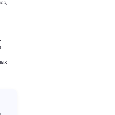
ос,
ы
.
е
ных
я