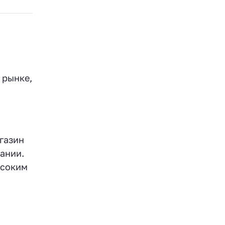
 рынке,
газин
ании.
ысоким