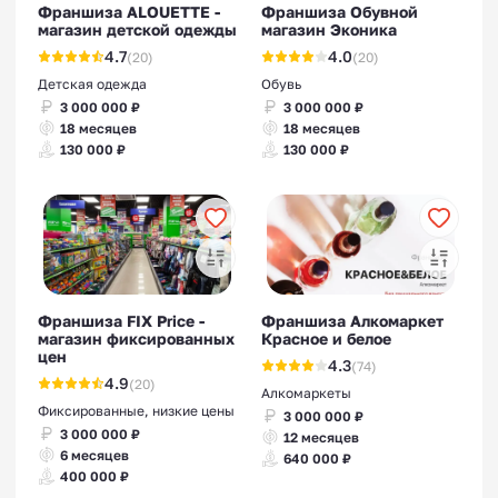
Франшиза ALOUETTE -
Франшиза Обувной
магазин детской одежды
магазин Эконика
4.7
4.0
(20)
(20)
Детская одежда
Обувь
3 000 000 ₽
3 000 000 ₽
18 месяцев
18 месяцев
130 000 ₽
130 000 ₽
Франшиза FIX Price -
Франшиза Алкомаркет
магазин фиксированных
Красное и белое
цен
4.3
(74)
4.9
(20)
Алкомаркеты
Фиксированные, низкие цены
3 000 000 ₽
3 000 000 ₽
12 месяцев
6 месяцев
640 000 ₽
400 000 ₽