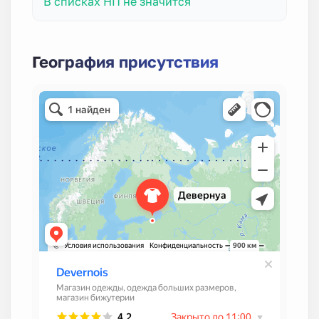
В списках НП не значится
География присутствия