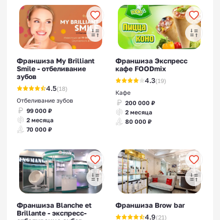
Франшиза My Brilliant
Франшиза Экспресс
Smile - отбеливание
кафе FOODmix
зубов
4.3
(19)
4.5
(18)
Кафе
Отбеливание зубов
200 000 ₽
99 000 ₽
2 месяца
2 месяца
80 000 ₽
70 000 ₽
Франшиза Blanche et
Франшиза Brow bar
Brillante - экспресс-
4.9
(21)