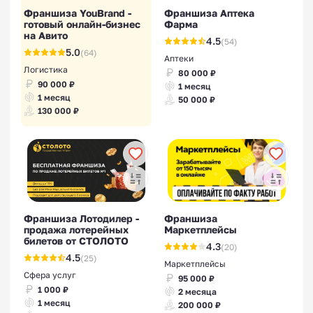
Франшиза YouBrand -
Франшиза Аптека
готовый онлайн-бизнес
Фарма
на Авито
Франшизы стоматологий
4.5
(54)
5.0
(64)
Аптеки
Логистика
80 000 ₽
90 000 ₽
1 месяц
1 месяц
50 000 ₽
130 000 ₽
Франшизы для малого
бизнеса
Франшиза Лотодилер -
Франшиза
продажа лотерейных
Маркетплейсы
билетов от СТОЛОТО
4.3
(20)
4.5
(25)
Маркетплейсы
Сфера услуг
95 000 ₽
1 000 ₽
2 месяца
1 месяц
200 000 ₽