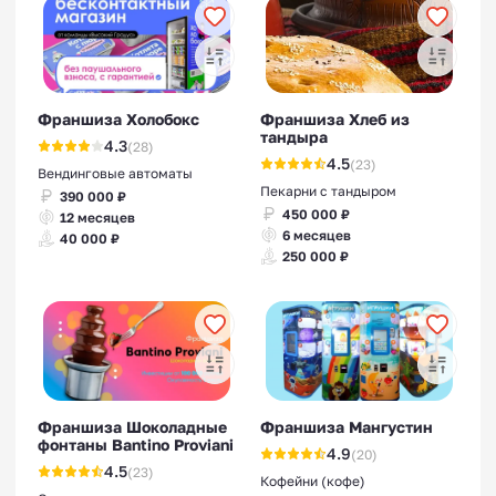
Франшиза Холобокс
Франшиза Хлеб из
тандыра
Франшизы детских кафе с
4.3
(28)
4.5
(23)
игровой комнатой
Вендинговые автоматы
Пекарни с тандыром
390 000 ₽
450 000 ₽
12 месяцев
6 месяцев
40 000 ₽
250 000 ₽
Франшизы фастфуда
(быстрое питание)
Франшиза Шоколадные
Франшиза Мангустин
фонтаны Bantino Proviani
4.9
(20)
4.5
(23)
Кофейни (кофе)