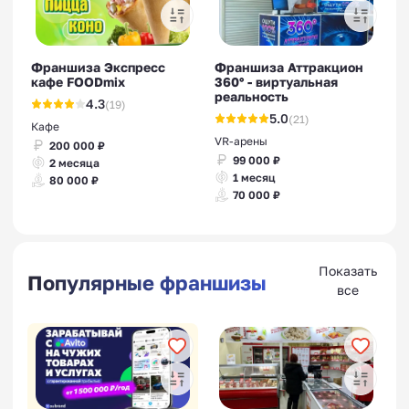
Франшиза Экспресс
Франшиза Аттракцион
кафе FOODmix
360° - виртуальная
реальность
4.3
(19)
5.0
(21)
Кафе
VR-арены
200 000 ₽
99 000 ₽
2 месяца
1 месяц
80 000 ₽
70 000 ₽
Показать
Популярные франшизы
все