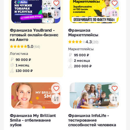
Франшиза YouBrand -
Франшиза
готовый онлайн-бизнес
Маркетплейсы
Франшизы для маленького
на Авито
4.3
(20)
города
5.0
(64)
Маркетплейсы
Логистика
95 000 ₽
90 000 ₽
2 месяца
1 месяц
200 000 ₽
130 000 ₽
Франшизы для малого
бизнеса
Франшиза My Brilliant
Франшиза InfoLife -
Smile - отбеливание
тестирование
зубов
способностей человека