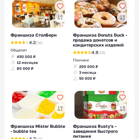
Франшиза СтолБери
Франшиза Donuts Duck -
продажа донатсов и
4.2
(16)
кондитерских изделий
Общепит
4.9
(18)
450 000 ₽
Пончики
12 месяцев
200 000 ₽
80 000 ₽
3 месяца
50 000 ₽
Франшиза Mister Bubble
Франшиза Rusty's -
- bubble tea
заведения быстрого
питания
4.2
(16)