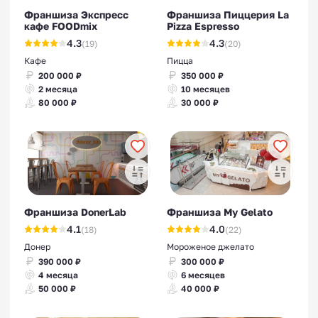
Франшиза Экспресс
Франшиза Пиццерия La
кафе FOODmix
Pizza Espresso
4.3
4.3
(19)
(20)
Кафе
Пицца
200 000 ₽
350 000 ₽
2 месяца
10 месяцев
80 000 ₽
30 000 ₽
Франшиза DonerLab
Франшиза My Gelato
4.1
4.0
(18)
(22)
Донер
Мороженое джелато
390 000 ₽
300 000 ₽
4 месяца
6 месяцев
50 000 ₽
40 000 ₽