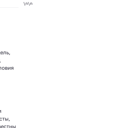
\n\n
ель,
д
ловия
и
сты,
вестны