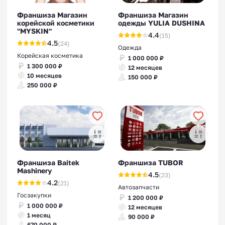
Франшиза Магазин
Франшиза Магазин
корейской косметики
одежды YULIA DUSHINA
Франшизы психологических
"MYSKIN"
4.4
(15)
центров
4.5
(24)
Одежда
Корейская косметика
1 000 000 ₽
1 300 000 ₽
12 месяцев
10 месяцев
150 000 ₽
250 000 ₽
Франшизы батутных
центров
Франшиза Baitek
Франшиза TUBOR
Mashinery
4.5
(23)
4.2
(21)
Автозапчасти
Франшизы колл-центров
Госзакупки
1 200 000 ₽
1 000 000 ₽
12 месяцев
1 месяц
90 000 ₽
670 000 ₽