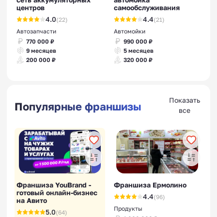
центров
самообслуживания
4.0
4.4
(22)
(21)
Автозапчасти
Автомойки
770 000 ₽
990 000 ₽
9 месяцев
5 месяцев
Франшизы центров
200 000 ₽
320 000 ₽
подологии
Показать
Популярные франшизы
все
Франшизы центров
сертификации
Франшиза YouBrand -
Франшиза Ермолино
готовый онлайн-бизнес
4.4
(96)
на Авито
Продукты
5.0
(64)
Франшизы шиномонтажек