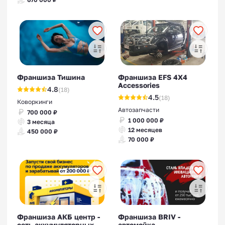
Франшизы
офтальмологических
центров
Франшиза Тишина
Франшиза EFS 4X4
Accessories
4.8
(18)
4.5
(18)
Коворкинги
Автозапчасти
700 000 ₽
Франшизы миграционных
1 000 000 ₽
3 месяца
12 месяцев
450 000 ₽
центров
70 000 ₽
Франшизы логопедических
центров
Франшиза АКБ центр -
Франшиза BRIV -
сеть аккумуляторных
автомойка