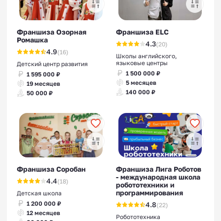
Франшиза Озорная
Франшиза ELC
Ромашка
4.3
(20)
4.9
(16)
Школы английского,
языковые центры
Детский центр развития
1 500 000 ₽
1 595 000 ₽
5 месяцев
19 месяцев
140 000 ₽
50 000 ₽
Франшиза Соробан
Франшиза Лига Роботов
- международная школа
4.4
(18)
робототехники и
программирования
Детская школа
1 200 000 ₽
4.8
(22)
12 месяцев
Робототехника