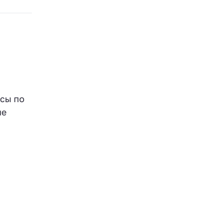
рсы по
ые