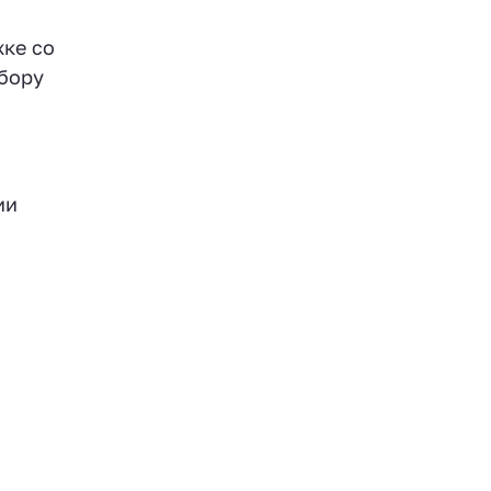
жке со
дбору
.
ии