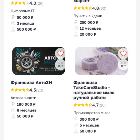
Маркет
Франшизы интернет-
4.0
(26)
4.8
(30)
магазинов
Цифровые IT
Пункты выдачи
50 000 ₽
250 000 ₽
3 месяца
12 месяцев
500 000 ₽
20 000 ₽
Франшиза Авто3Н
Франшиза
TakeCareStudio -
4.5
(20)
натуральное мыло
ручной работы
Автозапчасти
180 000 ₽
4.7
(20)
8 месяцев
Производство мыла
50 000 ₽
300 000 ₽
5 месяцев
50 000 ₽