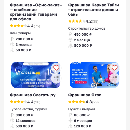
Франшиза «Офис-заказ»
Франшиза Каркас Тайги
— снабжение
- строительство домов и
организаций товарами
бань
Франшизы дома быта
для офиса
4.2
(38)
4.4
(75)
Строительство домов
Канцтовары
450 000 ₽
200 000 ₽
2 месяца
3 месяца
800 000 ₽
50 000 ₽
Франшизы склада
индивидуального хранения
Франшиза Слетать.ру
Франшиза Ozon
4.4
4.8
(26)
(29)
Франшизы в сфере услуг
Турагентства, туризм
Пункты выдачи
300 000 ₽
80 000 ₽
12 месяцев
6 месяцев
530 000 ₽
120 000 ₽