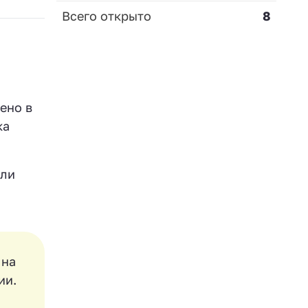
Всего открыто
8
ено в
ка
али
 на
ии.