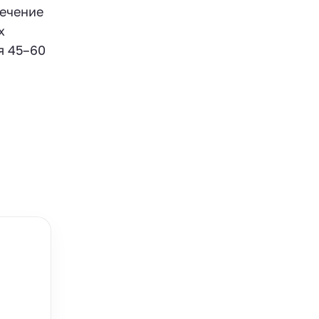
течение
х
я 45–60