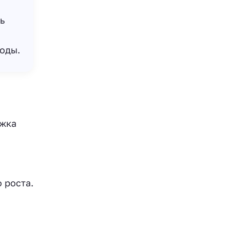
ь
годы.
ржка
 роста.