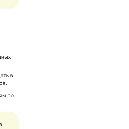
дных
ать в
. ‍
ям по
з