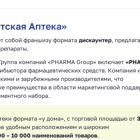
тская Аптека»
яет собой франшизу формата
дискаунтер
, предла
препараты.
 Группа компаний «PHARMA Group» включает
«PH
ибьютора фармацевтических средств. Компания 
скими и зарубежными производителями, что
ые преимущества в области маркетинговой подде
ментного набора.
теки формата «у дома», с торговой площадью от
тов удобным расположением и широким
00 – 10 000 наименований товаров
.