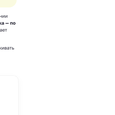
нии
ка — по
ает
живать