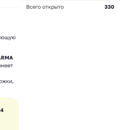
Всего открыто
330
гающую
ARMA
имеет
ржки,
34