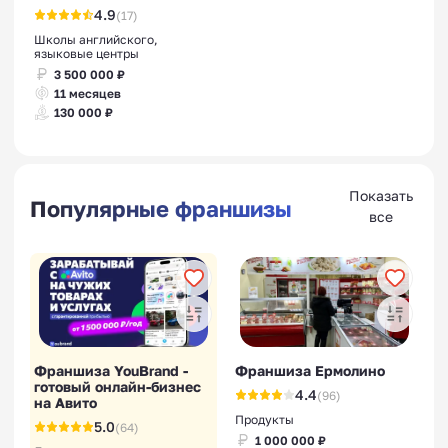
4.9
(17)
Школы английского,
языковые центры
3 500 000 ₽
11 месяцев
130 000 ₽
Показать
Популярные франшизы
все
Франшиза YouBrand -
Франшиза Ермолино
готовый онлайн-бизнес
4.4
(96)
на Авито
Продукты
5.0
(64)
1 000 000 ₽