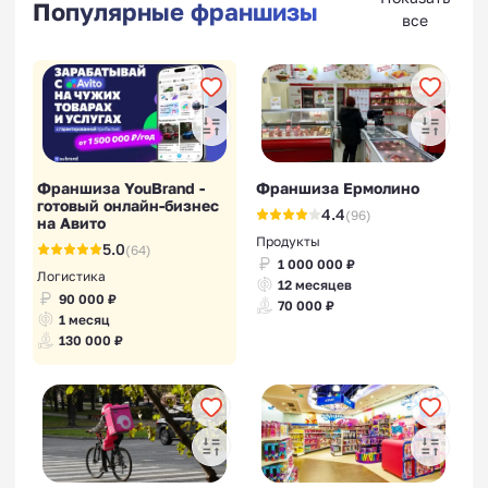
Популярные франшизы
все
Франшиза YouBrand -
Франшиза Ермолино
готовый онлайн-бизнес
4.4
(96)
на Авито
Продукты
5.0
(64)
1 000 000 ₽
Логистика
12 месяцев
90 000 ₽
70 000 ₽
1 месяц
130 000 ₽