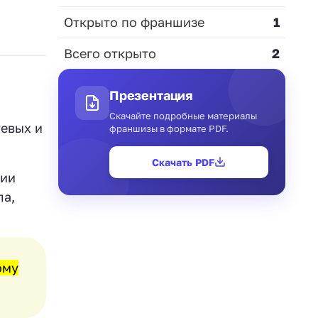
Открыто по франшизе
1
Всего открыто
2
Презентация
Скачайте подробные материалы
евых и
франшизы в формате PDF.
Скачать PDF
дии
ла,
ому