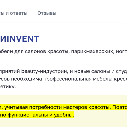
ы и ответы
Отзывы
ТИINVENT
ели для салонов красоты, парикмахерских, ногт
риятий beauty-индустрии, и новые салоны и сту
есов необходима профессиональная мебель: крес
етику.
м, учитывая потребности мастеров красоты. Поэт
но функциональны и удобны.