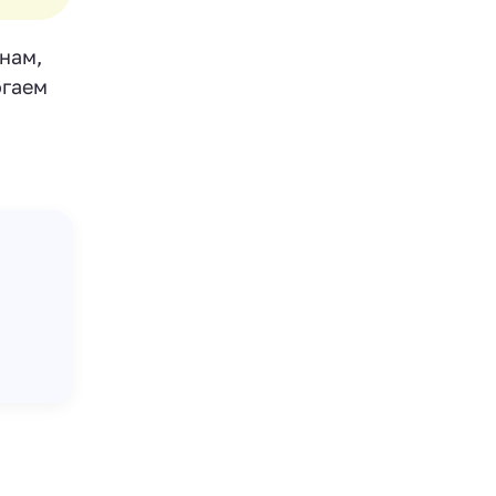
нам,
огаем