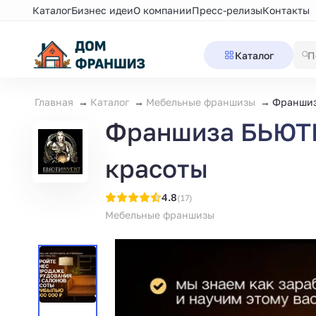
Каталог
Бизнес идеи
О компании
Пресс-релизы
Контакты
Каталог
Главная
Каталог
Мебельные франшизы
Франшиз
Франшиза БЬЮТИ
красоты
4.8
(17)
Мебельные франшизы