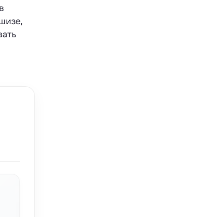
в
шизе,
вать