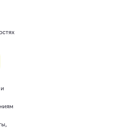
остях
 и
аниям
ты,