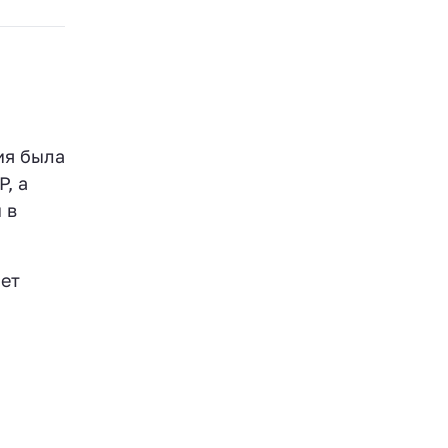
ия была
, а
 в
лет