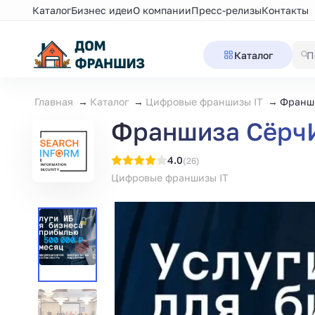
Каталог
Бизнес идеи
О компании
Пресс-релизы
Контакты
Каталог
Главная
Каталог
Цифровые франшизы IT
Франш
Франшиза Сёрч
4.0
(26)
Цифровые франшизы IT