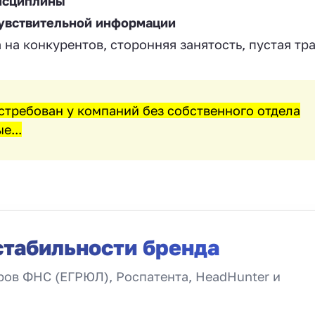
исциплины
чувствительной информации
 на конкурентов, сторонняя занятость, пустая тр
стребован у компаний без собственного отдела
е...
стабильности бренда
ов ФНС (ЕГРЮЛ), Роспатента, HeadHunter и