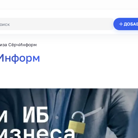
ДОБА
иза СёрчИнформ
Информ