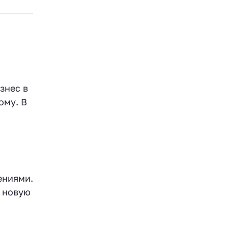
знес в
ому. В
ениями.
ь новую