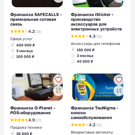
Франшиза SAFECALLS -
Франшиза iSticker -
премиальная сотовая
производство
связь
аксессуаров для
электронных устройств
4.2
(16)
4.3
(18)
Сфера услуг
Аксессуары для телефонов
400 000 ₽
150 000 ₽
3 месяца
3 месяца
100 000 ₽
40 000 ₽
Франшиза O-Planet -
Франшиза TauNigma -
POS-оборудование
киоски
самообслуживания
4.9
(17)
4.2
(21)
Продажа техники
Вендинговые автоматы
30 000 ₽