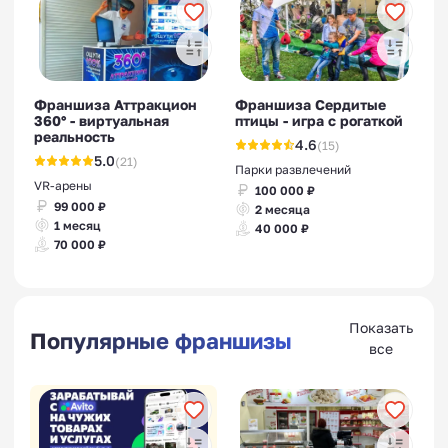
Франшиза Аттракцион
Франшиза Сердитые
360° - виртуальная
птицы - игра с рогаткой
реальность
4.6
(15)
5.0
(21)
Парки развлечений
VR-арены
100 000 ₽
99 000 ₽
2 месяца
1 месяц
40 000 ₽
70 000 ₽
Показать
Популярные франшизы
все