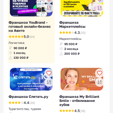
Франшиза YouBrand -
Франшиза
готовый онлайн-бизнес
Маркетплейсы
на Авито
4.3
(20)
5.0
(64)
Маркетплейсы
Логистика
95 000 ₽
90 000 ₽
2 месяца
1 месяц
200 000 ₽
130 000 ₽
Франшиза Слетать.ру
Франшиза My Brilliant
Smile - отбеливание
4.4
(26)
зубов
Турагентства, туризм
4.5
(18)