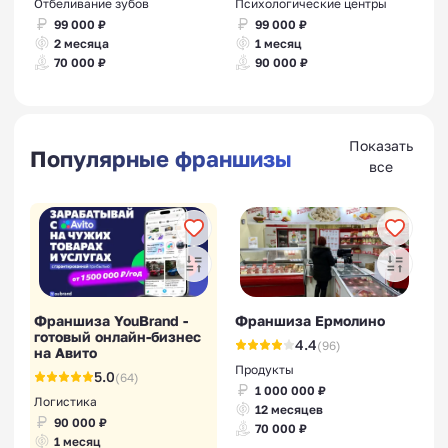
Отбеливание зубов
Психологические центры
99 000 ₽
99 000 ₽
2 месяца
1 месяц
70 000 ₽
90 000 ₽
Показать
Популярные франшизы
все
Франшиза YouBrand -
Франшиза Ермолино
готовый онлайн-бизнес
4.4
(96)
на Авито
Продукты
5.0
(64)
1 000 000 ₽
Логистика
12 месяцев
90 000 ₽
70 000 ₽
1 месяц