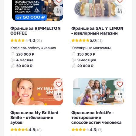
Франшиза RIMMELTON
Франшиза SAL Y LIMON
COFFEE
- ювелирный магазин
4.0
5.0
(21)
(21)
Кофе самообслуживания
Ювелирные магазины
270 000 ₽
150 000 ₽
4 месяца
9 месяцев
50 000 ₽
20 000 ₽
Франшиза My Brilliant
Франшиза InfoLife -
Smile - отбеливание
тестирование
зубов
способностей человека
4.5
4.3
(18)
(17)