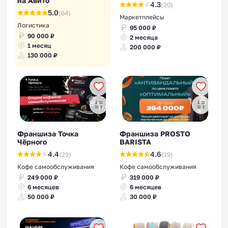
на Авито
4.3
(20)
5.0
(64)
Маркетплейсы
Логистика
95 000 ₽
90 000 ₽
2 месяца
1 месяц
200 000 ₽
130 000 ₽
Франшиза Точка
Франшиза PROSTO
Чёрного
BARISTA
4.4
4.6
(23)
(19)
Кофе самообслуживания
Кофе самообслуживания
249 000 ₽
319 000 ₽
6 месяцев
6 месяцев
50 000 ₽
30 000 ₽