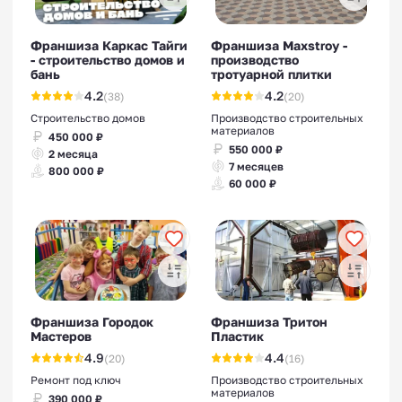
Франшиза Каркас Тайги
Франшиза Maxstroy -
- строительство домов и
производство
бань
тротуарной плитки
4.2
4.2
(38)
(20)
Строительство домов
Производство строительных
материалов
450 000 ₽
550 000 ₽
2 месяца
7 месяцев
800 000 ₽
60 000 ₽
Франшиза Городок
Франшиза Тритон
Мастеров
Пластик
4.9
4.4
(20)
(16)
Ремонт под ключ
Производство строительных
материалов
390 000 ₽