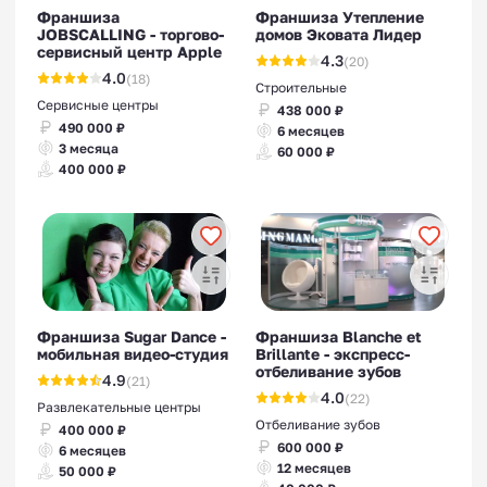
Франшиза
Франшиза Утепление
JOBSCALLING - торгово-
домов Эковата Лидер
сервисный центр Apple
4.3
(20)
4.0
(18)
Строительные
Сервисные центры
438 000 ₽
490 000 ₽
6 месяцев
3 месяца
60 000 ₽
400 000 ₽
Франшиза Sugar Dance -
Франшиза Blanche et
мобильная видео-студия
Brillante - экспресс-
отбеливание зубов
4.9
(21)
4.0
(22)
Развлекательные центры
Отбеливание зубов
400 000 ₽
600 000 ₽
6 месяцев
12 месяцев
50 000 ₽