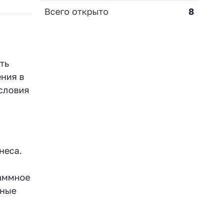
Всего открыто
8
ть
ния в
условия
неса.
раммное
зные