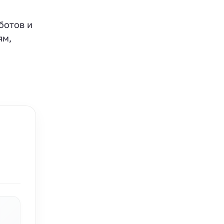
ботов и
ям,