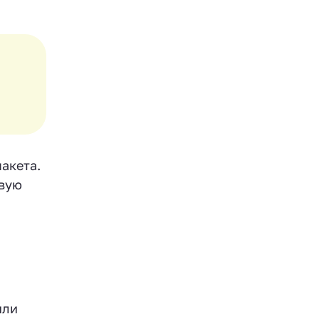
акета.
овую
или