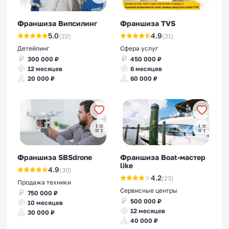
Франшиза Випсилинг
Франшиза TVS
5.0
4.9
(22)
(21)
Детейлинг
Сфера услуг
300 000 ₽
450 000 ₽
12 месяцев
6 месяцев
20 000 ₽
60 000 ₽
Франшиза SBSdrone
Франшиза Boat-мастер
like
4.9
(30)
4.2
(23)
Продажа техники
Сервисные центры
750 000 ₽
500 000 ₽
10 месяцев
12 месяцев
30 000 ₽
40 000 ₽