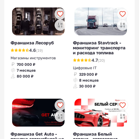
Франшиза Лесоруб
Франшиза Stavtrack -
мониторинг транспорта
4.6
(19)
и расхода топлива
Магазины инструментов
4.7
(20)
700 000 ₽
Цифровые IT
7 месяцев
329 000 ₽
80 000 ₽
8 месяцев
30 000 ₽
Франшиза Get Auto -
Франшиза Белый
покупка автомобилей на
сервис - автосервис