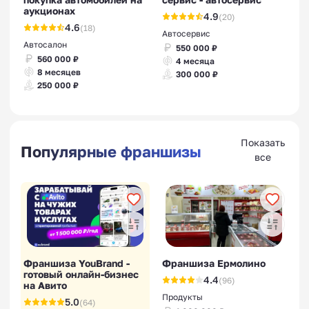
аукционах
4.9
(20)
4.6
(18)
Автосервис
Автосалон
550 000 ₽
560 000 ₽
4 месяца
8 месяцев
300 000 ₽
250 000 ₽
Показать
Популярные франшизы
все
Франшиза YouBrand -
Франшиза Ермолино
готовый онлайн-бизнес
4.4
(96)
на Авито
Продукты
5.0
(64)