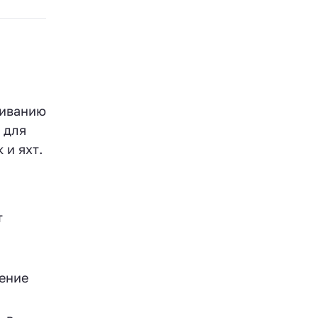
живанию
 для
 и яхт.
т
дение