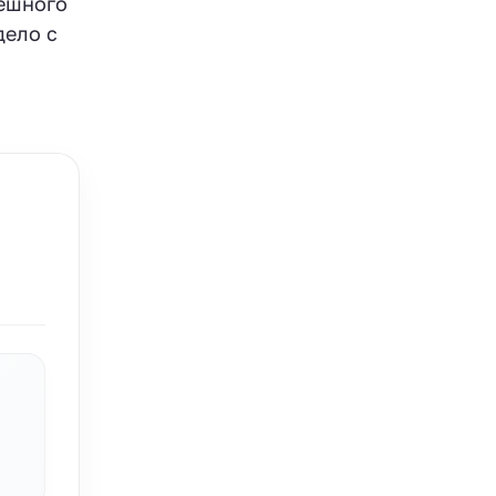
пешного
дело с