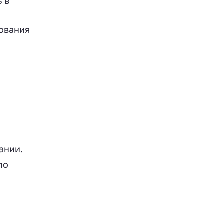
 в
ования
ании.
по