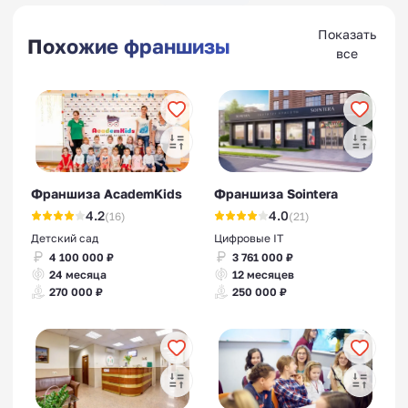
Показать
Похожие франшизы
все
Франшизы мобильных
приложений (программ)
Франшиза AcademKids
Франшиза Sointera
4.2
4.0
(16)
(21)
Франшизы такси
Детский сад
Цифровые IT
4 100 000 ₽
3 761 000 ₽
24 месяца
12 месяцев
270 000 ₽
250 000 ₽