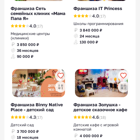
Франшиза Сеть
Франшиза IT Princess
семейных клиник «Мама
4.0
(17)
Папа Я»
Школы программирования
4.0
(17)
3 840 000 ₽
Медицинские центры
24 месяца
(клиники)
130 000 ₽
3 850 000 ₽
36 месяцев
90 000 ₽
Франшиза Binny Native
Франшиза Золушка -
Place - детский сад
детское сказочное кафе
4.3
4.6
(17)
(18)
Детский сад
Детские кафе с игровой
комнатой
3 700 000 ₽
4 000 000 ₽
18 месяцев