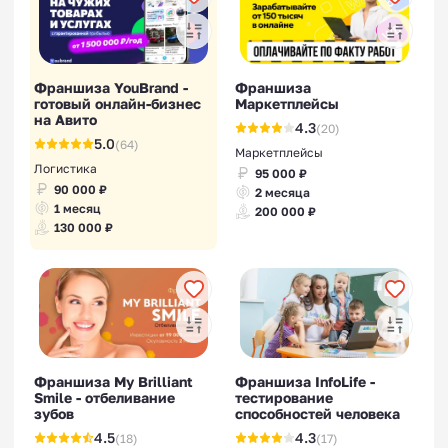
Франшиза YouBrand -
Франшиза
готовый онлайн-бизнес
Маркетплейсы
на Авито
4.3
(20)
5.0
(64)
Маркетплейсы
Логистика
95 000 ₽
90 000 ₽
2 месяца
1 месяц
200 000 ₽
130 000 ₽
Франшиза My Brilliant
Франшиза InfoLife -
Smile - отбеливание
тестирование
зубов
способностей человека
4.5
4.3
(18)
(17)