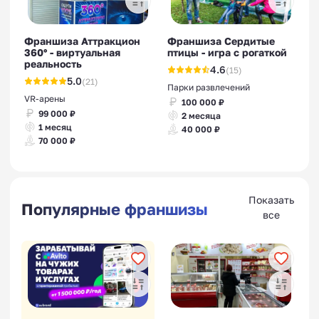
Франшиза Аттракцион
Франшиза Сердитые
360° - виртуальная
птицы - игра с рогаткой
реальность
4.6
(15)
5.0
(21)
Парки развлечений
VR-арены
100 000 ₽
99 000 ₽
2 месяца
1 месяц
40 000 ₽
70 000 ₽
Показать
Популярные франшизы
все