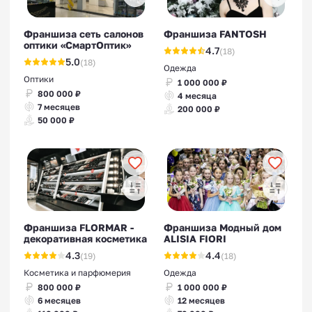
Франшиза сеть салонов
Франшиза FANTOSH
оптики «СмартОптик»
4.7
(18)
5.0
(18)
Одежда
Оптики
1 000 000 ₽
800 000 ₽
4 месяца
7 месяцев
200 000 ₽
50 000 ₽
Франшиза FLORMAR -
Франшиза Модный дом
декоративная косметика
ALISIA FIORI
4.3
4.4
(19)
(18)
Косметика и парфюмерия
Одежда
800 000 ₽
1 000 000 ₽
6 месяцев
12 месяцев