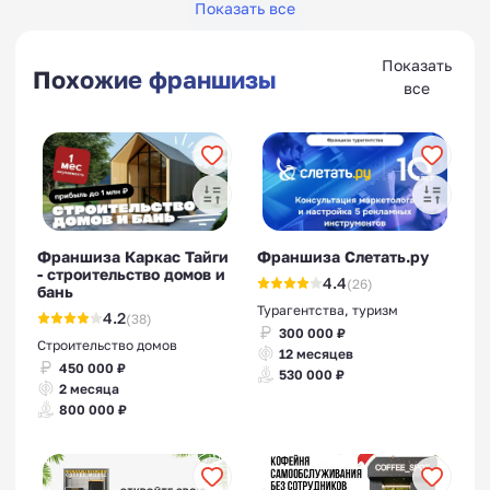
Показать все
Показать
Похожие франшизы
все
Франшизы финансовой
грамотности
Франшиза Каркас Тайги
Франшиза Слетать.ру
- строительство домов и
Франшизы склада
4.4
(26)
бань
индивидуального хранения
Турагентства, туризм
4.2
(38)
300 000 ₽
Строительство домов
12 месяцев
450 000 ₽
530 000 ₽
2 месяца
800 000 ₽
Франшизы веревочных
парков