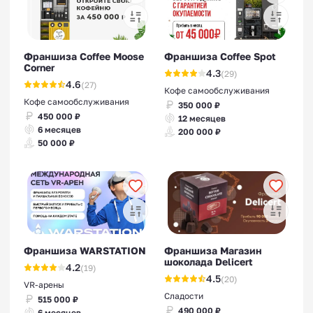
Франшиза Coffee Moose
Франшиза Coffee Spot
Corner
4.3
(29)
4.6
(27)
Франшизы натяжных
Кофе самообслуживания
Кофе самообслуживания
потолков
350 000 ₽
450 000 ₽
12 месяцев
6 месяцев
200 000 ₽
50 000 ₽
Популярные франшизы
Франшиза WARSTATION
Франшиза Магазин
шоколада Delicert
4.2
(19)
4.5
(20)
VR-арены
Сладости
515 000 ₽
490 000 ₽
6 месяцев