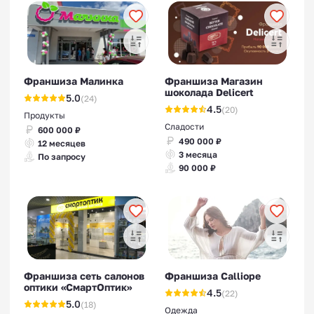
Франшиза Малинка
Франшиза Магазин
шоколада Delicert
5.0
(24)
Франшизы магазинов
4.5
(20)
Продукты
Сладости
600 000 ₽
490 000 ₽
12 месяцев
3 месяца
По запросу
90 000 ₽
Франшиза сеть салонов
Франшиза Calliope
оптики «СмартОптик»
4.5
(22)
5.0
(18)
Одежда