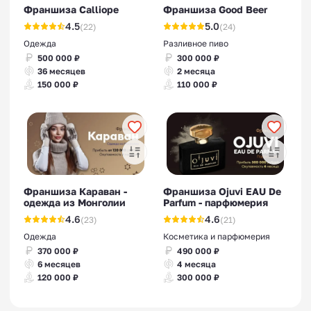
Франшиза Calliope
Франшиза Good Beer
4.5
5.0
(22)
(24)
Одежда
Разливное пиво
500 000 ₽
300 000 ₽
36 месяцев
2 месяца
150 000 ₽
110 000 ₽
Франшиза Караван -
Франшиза Ojuvi EAU De
одежда из Монголии
Parfum - парфюмерия
4.6
4.6
(23)
(21)
Одежда
Косметика и парфюмерия
370 000 ₽
490 000 ₽
6 месяцев
4 месяца
120 000 ₽
300 000 ₽