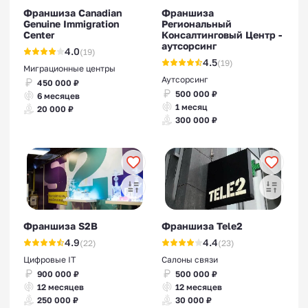
Франшиза Canadian
Франшиза
Genuine Immigration
Региональный
Center
Консалтинговый Центр -
аутсорсинг
4.0
(19)
4.5
(19)
Миграционные центры
Аутсорсинг
450 000 ₽
500 000 ₽
6 месяцев
1 месяц
20 000 ₽
300 000 ₽
Франшиза S2B
Франшиза Tele2
4.9
4.4
(22)
(23)
Цифровые IT
Салоны связи
900 000 ₽
500 000 ₽
12 месяцев
12 месяцев
250 000 ₽
30 000 ₽