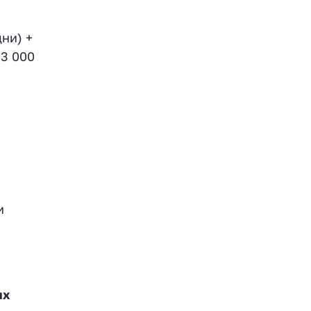
ни) +
43 000
и
ях