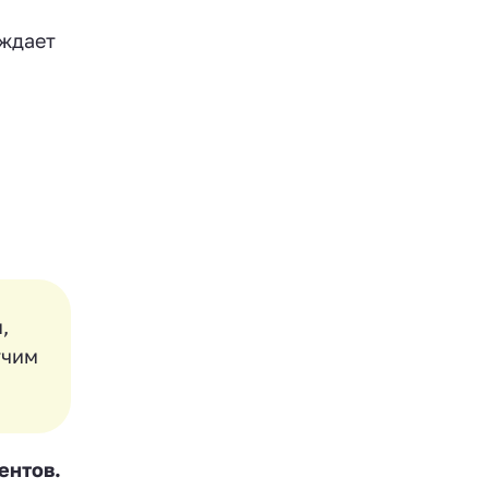
рждает
,
учим
ентов.