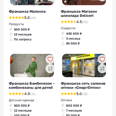
Франшиза Малинка
Франшиза Магазин
шоколада Delicert
5.0
(24)
4.5
(20)
Продукты
Сладости
600 000 ₽
490 000 ₽
12 месяцев
3 месяца
По запросу
90 000 ₽
Франшиза Бамбинезон -
Франшиза сеть салонов
комбинезоны для детей
оптики «СмартОптик»
4.9
5.0
(21)
(18)
Детская одежда
Оптики
600 000 ₽
800 000 ₽
12 месяцев
7 месяцев
100 000 ₽
50 000 ₽