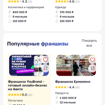
4.3
4.6
(19)
(23)
Косметика и парфюмерия
Одежда
800 000 ₽
370 000 ₽
6 месяцев
6 месяцев
110 000 ₽
120 000 ₽
Показать
Популярные франшизы
все
Франшиза YouBrand -
Франшиза Ермолино
готовый онлайн-бизнес
4.4
(96)
на Авито
Продукты
5.0
(64)
1 000 000 ₽
Логистика
12 месяцев