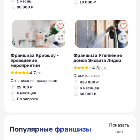
1 месяц
10 000 ₽
90 000 ₽
Франшиза Криошоу -
Франшиза Утепление
проведение
домов Эковата Лидер
мероприятий
4.3
(20)
4.7
(18)
Строительные
Организация праздников
438 000 ₽
29 700 ₽
6 месяцев
6 месяцев
60 000 ₽
По запросу
Показать
Популярные франшизы
все