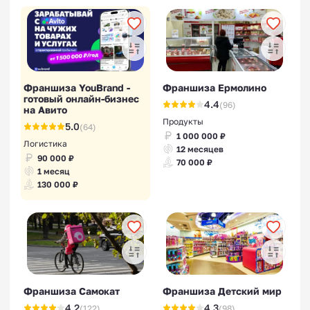
Франшиза YouBrand -
Франшиза Ермолино
готовый онлайн-бизнес
4.4
(96)
на Авито
Продукты
5.0
(64)
1 000 000 ₽
Логистика
12 месяцев
90 000 ₽
70 000 ₽
1 месяц
130 000 ₽
Франшиза Самокат
Франшиза Детский мир
4.2
4.3
(122)
(98)