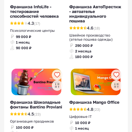
Франшиза InfoLife -
Франшиза АвтоПрестиж
тестирование
- автоателье
способностей человека
индивидуального
пошива
4.3
(17)
4.6
(18)
Психологические центры
Швейное производство
99 000 ₽
(ателье пошива одежды)
1 месяц
290 000 ₽
90 000 ₽
2 месяца
180 000 ₽
Франшиза Шоколадные
Франшиза Mango Office
фонтаны Bantino Proviani
4.8
(23)
4.5
(23)
Цифровые IT
Организация праздников
10 000 ₽
100 000 ₽
1 месяц