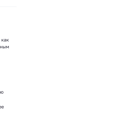
 как
тным
ую
ее