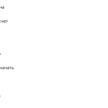
на
счет
о
начать
а