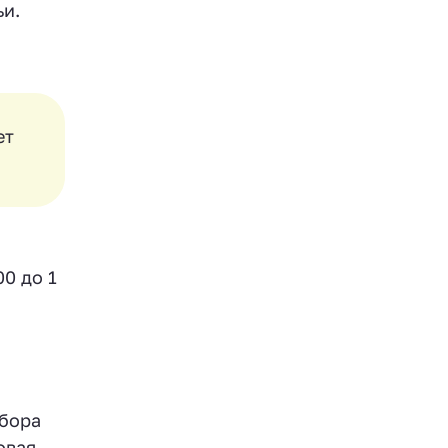
ьи.
ет
0 до 1
ыбора
овая