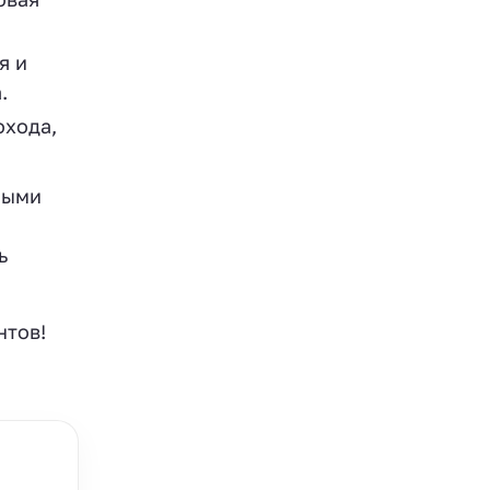
я и
.
охода,
ными
ь
нтов!