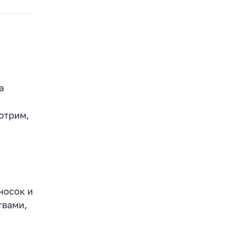
а
,
отрим,
носок и
твами,